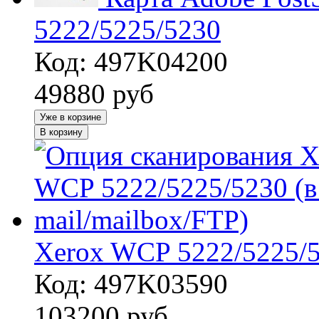
5222/5225/5230
Код: 497K04200
49880
руб
Уже в корзине
В корзину
Xerox WCP 5222/5225/52
Код: 497K03590
103200
руб