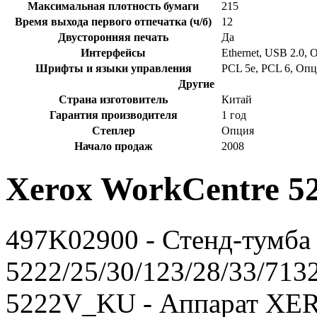
Максимальная плотность бумаги
215
Время выхода первого отпечатка (ч/б)
12
Двусторонняя печать
Да
Интерфейсы
Ethernet, USB 2.0, 
Шрифты и языки управления
PCL 5e, PCL 6, Опци
Другие
Страна изготовитель
Китай
Гарантия производителя
1 год
Степлер
Опция
Начало продаж
2008
Xerox WorkCentre 5
497K02900 - Стенд-тум
5222/25/30/123/28/33/713
5222V_KU - Аппарат XE