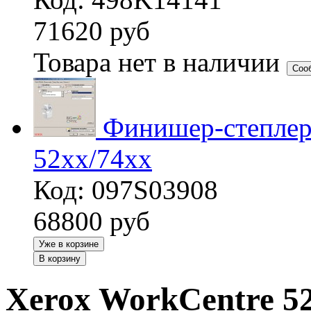
71620
руб
Товара нет в наличии
Соо
Финишер-степлер
52xx/74xx
Код: 097S03908
68800
руб
Уже в корзине
В корзину
Xerox WorkCentre 5