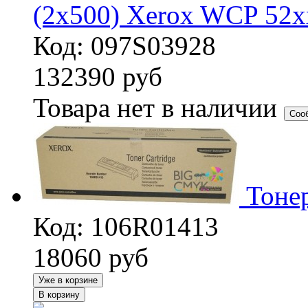
(2x500) Xerox WCP 52x
Код: 097S03928
132390
руб
Товара нет в наличии
Соо
Тоне
Код: 106R01413
18060
руб
Уже в корзине
В корзину