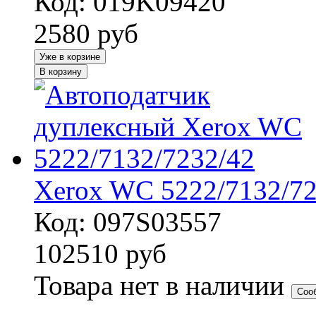
Код: 019K09420
2580
руб
Уже в корзине
В корзину
Xerox WC 5222/7132/72
Код: 097S03557
102510
руб
Товара нет в наличии
Соо