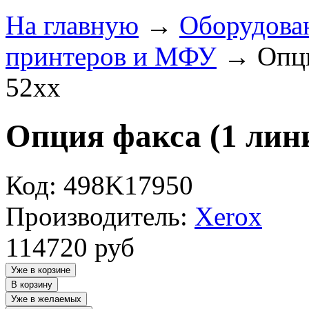
На главную
→
Оборудова
принтеров и МФУ
→
Опци
52xx
Опция факса (1 лин
Код: 498K17950
Производитель:
Xerox
114720
руб
Уже в корзине
В корзину
Уже в желаемых