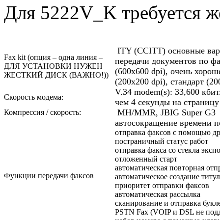
Для 5222V_K требуется ж
ITY (CCITT) основные вар
Fax kit (опция – одна линия –
передачи документов по фа
ДЛЯ УСТАНОВКИ НУЖЕН
(600x600 dpi), очень хорош
ЖЕСТКИЙ ДИСК (ВАЖНО!))
(200x200 dpi), стандарт (20
V.34 modem(s): 33,600 кбит
Скорость модема:
чем 4 секунды на страницу
MH/MMR, JBIG Super G3
Компрессия / скорость:
автосокращение времени п
отправка факсов с помощью др
постраничный статус работ
отправка факса со стекла экс
отложенный старт
автоматическая повторная отп
Функции передачи факсов
автоматическое создание титу
приоритет отправки факсов
автоматическая рассылка
сканирование и отправка букл
PSTN Fax (VOIP и DSL не под