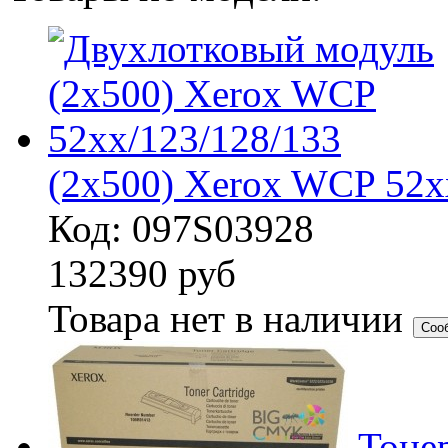
(2x500) Xerox WCP 52x
Код: 097S03928
132390
руб
Товара нет в наличии
Соо
Тоне