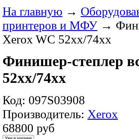
На главную
→
Оборудова
принтеров и МФУ
→
Фин
Xerox WC 52xx/74xx
Финишер-степлер в
52xx/74xx
Код: 097S03908
Производитель:
Xerox
68800
руб
Уже в корзине