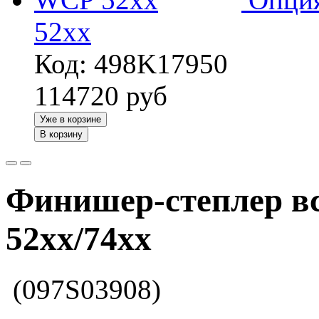
52xx
Код: 498K17950
114720
руб
Уже в корзине
В корзину
Финишер-степлер в
52xx/74xx
(097S03908)