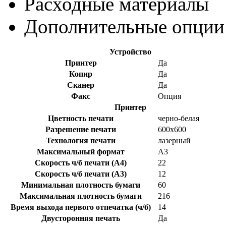
Раcходные материалы
Дополнительные опции
Устройство
Принтер
Да
Копир
Да
Сканер
Да
Факс
Опция
Принтер
Цветность печати
черно-белая
Разрешение печати
600x600
Технология печати
лазерный
Максимальный формат
A3
Скорость ч/б печати (A4)
22
Скорость ч/б печати (A3)
12
Минимальная плотность бумаги
60
Максимальная плотность бумаги
216
Время выхода первого отпечатка (ч/б)
14
Двусторонняя печать
Да