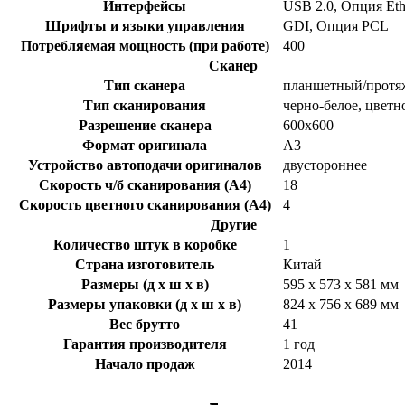
Интерфейсы
USB 2.0, Опция Eth
Шрифты и языки управления
GDI, Опция PCL
Потребляемая мощность (при работе)
400
Сканер
Тип сканера
планшетный/прот
Тип сканирования
черно-белое, цветн
Разрешение сканера
600x600
Формат оригинала
А3
Устройство автоподачи оригиналов
двустороннее
Скорость ч/б сканирования (A4)
18
Скорость цветного сканирования (A4)
4
Другие
Количество штук в коробке
1
Страна изготовитель
Китай
Размеры (д x ш x в)
595 х 573 х 581 мм
Размеры упаковки (д х ш х в)
824 х 756 х 689 мм
Вес брутто
41
Гарантия производителя
1 год
Начало продаж
2014