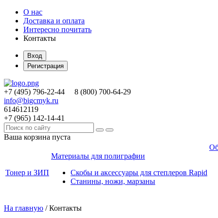
О нас
Доставка и оплата
Интересно почитать
Контакты
Вход
Регистрация
+7 (495)
796-22-44
8 (800)
700-64-29
info@bigcmyk.ru
614612119
+7 (965)
142-14-41
Ваша корзина пуста
Об
Материалы для полиграфии
Тонер и ЗИП
Скобы и аксессуары для степлеров Rapid
Станины, ножи, марзаны
На главную
/
Контакты