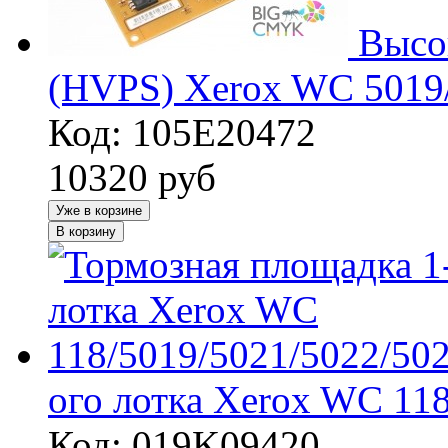
Высо
(HVPS) Xerox WC 5019
Код: 105E20472
10320
руб
Уже в корзине
В корзину
ого лотка Xerox WC 11
Код: 019K09420