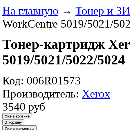
На главную
→
Тонер и З
WorkCentre 5019/5021/50
Тонер-картридж Xer
5019/5021/5022/5024
Код: 006R01573
Производитель:
Xerox
3540
руб
Уже в корзине
В корзину
Уже в желаемых