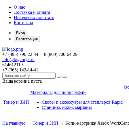
О нас
Доставка и оплата
Интересно почитать
Контакты
Вход
Регистрация
+7 (495)
796-22-44
8 (800)
700-64-29
info@bigcmyk.ru
614612119
+7 (965)
142-14-41
Ваша корзина пуста
Об
Материалы для полиграфии
Тонер и ЗИП
Скобы и аксессуары для степлеров Rapid
Станины, ножи, марзаны
На главную
→
Тонер и ЗИП
→
Копи-картридж Xerox WorkCentr