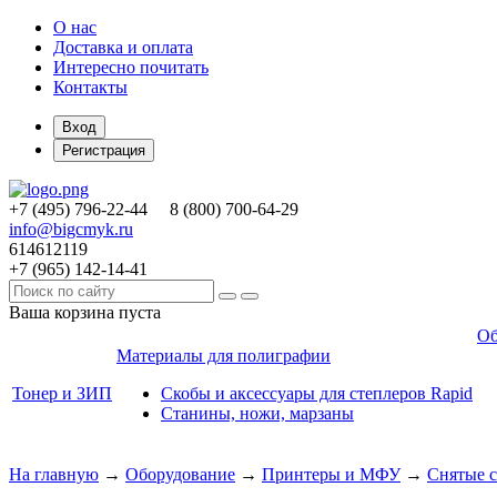
О нас
Доставка и оплата
Интересно почитать
Контакты
Вход
Регистрация
+7 (495)
796-22-44
8 (800)
700-64-29
info@bigcmyk.ru
614612119
+7 (965)
142-14-41
Ваша корзина пуста
Об
Материалы для полиграфии
Тонер и ЗИП
Скобы и аксессуары для степлеров Rapid
Станины, ножи, марзаны
На главную
→
Оборудование
→
Принтеры и МФУ
→
Снятые с