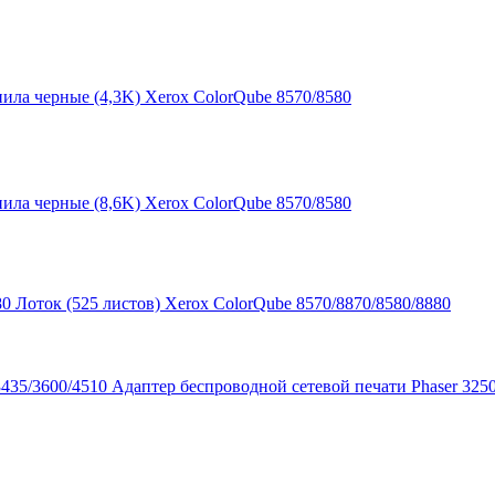
ила черные (4,3K) Xerox ColorQube 8570/8580
ила черные (8,6K) Xerox ColorQube 8570/8580
Лоток (525 листов) Xerox ColorQube 8570/8870/8580/8880
Адаптер беспроводной сетевой печати Phaser 325