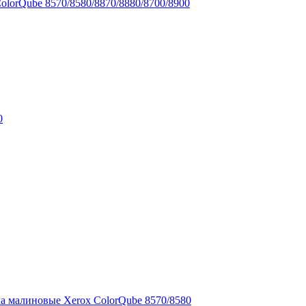
olorQube 8570/8580/8870/8880/8700/8900
0
а малиновые Xerox ColorQube 8570/8580