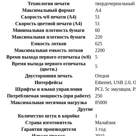
Технология печати
твердочернильный
Максимальный формат
A4
Скорость ч/б печати (A4)
51
Скорость цветной печати (A4)
51
Минимальная плотность бумаги
60
Максимальная плотность бумаги
220
Емкость лотков
625
Максимальная емкость лотков
2200
Время выхода первого отпечатка (ч/б)
5
Время выхода первого отпечатка
5
(цветн.)
Двусторонняя печать
Опция
Интерфейсы
Ethernet, USB 2.0, 
Шрифты и языки управления
PCL 5c эмуляция, PD
Потребляемая мощность (при работе)
250
Максимальная месячная нагрузка
85000
Другие
Количество штук в коробке
1
Страна изготовитель
Малайзия
Гарантия производителя
1 год
Начало продаж
2015