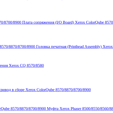
Плата сопряжения (I/O Board) Xerox ColorQube 8570
Головка печатная (Printhead Assembly) Xero
ения Xerox CQ 8570/8580
ривод в сборе Xerox ColorQube 8570/8870/8700/8900
Муфта Xerox Phaser 8500/8550/8560/8