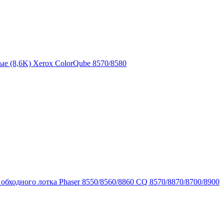
ые (8,6K) Xerox ColorQube 8570/8580
обходного лотка Phaser 8550/8560/8860 CQ 8570/8870/8700/8900