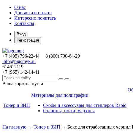
О нас
Доставка и оплата
Интересно почитать
Контакты
Вход
Регистрация
+7 (495)
796-22-44
8 (800)
700-64-29
info@bigcmyk.ru
614612119
+7 (965)
142-14-41
Ваша корзина пуста
Об
Материалы для полиграфии
Тонер и ЗИП
Скобы и аксессуары для степлеров Rapid
Станины, ножи, марзаны
На главную
→
Тонер и ЗИП
→
Бокс для отработанных чернил 