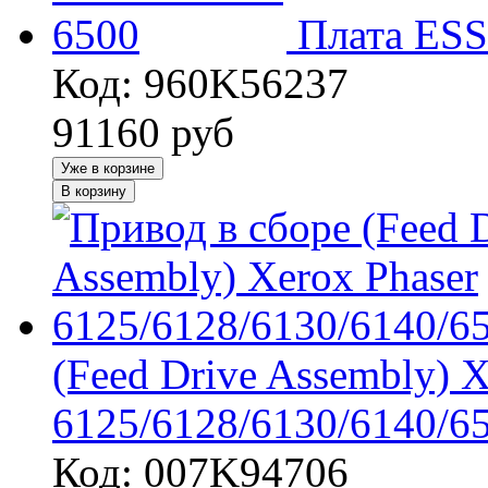
Плата ESS
Код: 960K56237
91160
руб
Уже в корзине
В корзину
(Feed Drive Assembly) X
6125/6128/6130/6140/6
Код: 007K94706