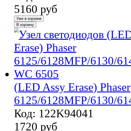
5160
руб
Уже в корзине
В корзину
(LED Assy Erase) Phaser
6125/6128MFP/6130/61
Код: 122K94041
1720
руб