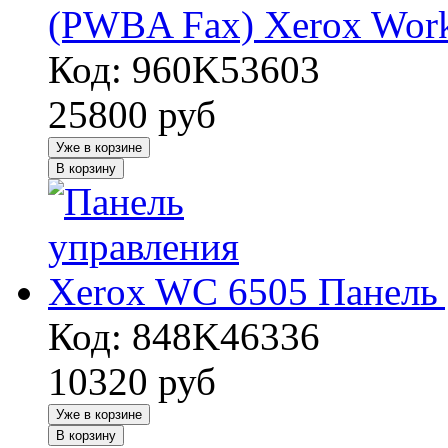
(PWBA Fax) Xerox Work
Код: 960K53603
25800
руб
Уже в корзине
В корзину
Панель
Код: 848K46336
10320
руб
Уже в корзине
В корзину