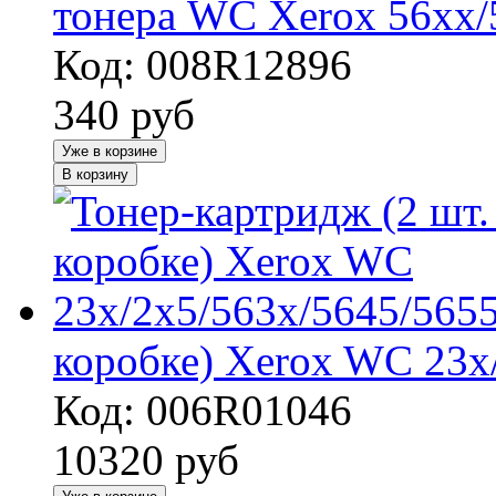
тонера WC Xerox 56xx/
Код: 008R12896
340
руб
Уже в корзине
В корзину
коробке) Xerox WC 23х
Код: 006R01046
10320
руб