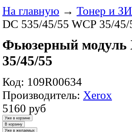
На главную
→
Тонер и З
DC 535/45/55 WCP 35/45/
Фьюзерный модуль 
35/45/55
Код: 109R00634
Производитель:
Xerox
5160
руб
Уже в корзине
В корзину
Уже в желаемых