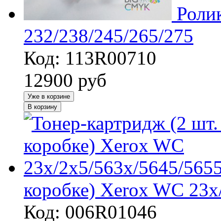
Роли
232/238/245/265/275
Код: 113R00710
12900
руб
Уже в корзине
В корзину
коробке) Xerox WC 23х
Код: 006R01046