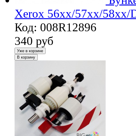
Xerox 56xx/57xx/58xx/
Код: 008R12896
340
руб
Уже в корзине
В корзину