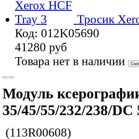
Тросик Xer
Код: 012K05690
41280
руб
Товара нет в наличии
Соо
Модуль ксерографи
35/45/55/232/238/DC 
(113R00608)