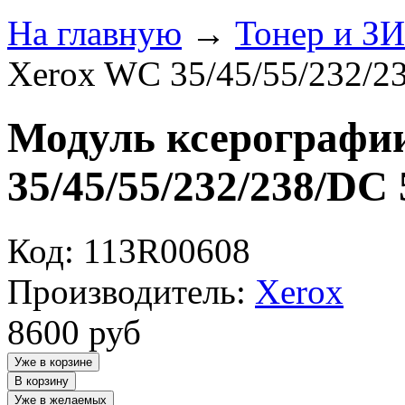
На главную
→
Тонер и З
Xerox WC 35/45/55/232/2
Модуль ксерографи
35/45/55/232/238/DC 
Код: 113R00608
Производитель:
Xerox
8600
руб
Уже в корзине
В корзину
Уже в желаемых