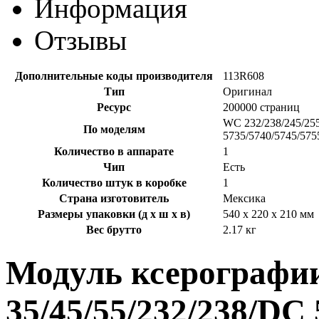
Информация
Отзывы
Дополнительные коды производителя
113R608
Тип
Оригинал
Ресурс
200000 страниц
WC 232/238/245/255
По моделям
5735/5740/5745/575
Количество в аппарате
1
Чип
Есть
Количество штук в коробке
1
Страна изготовитель
Мексика
Размеры упаковки (д х ш х в)
540 x 220 x 210 мм
Вес брутто
2.17 кг
Модуль ксерографи
35/45/55/232/238/DC 