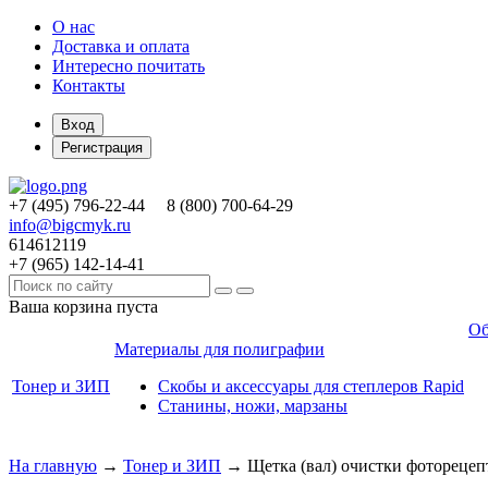
О нас
Доставка и оплата
Интересно почитать
Контакты
Вход
Регистрация
+7 (495)
796-22-44
8 (800)
700-64-29
info@bigcmyk.ru
614612119
+7 (965)
142-14-41
Ваша корзина пуста
Об
Материалы для полиграфии
Тонер и ЗИП
Скобы и аксессуары для степлеров Rapid
Станины, ножи, марзаны
На главную
→
Тонер и ЗИП
→
Щетка (вал) очистки фоторецеп