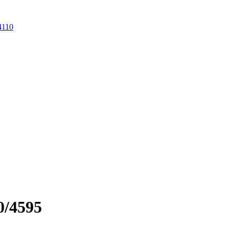
4110
0/4595