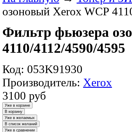
озоновый Xerox WCP 4110
Фильтр фьюзера оз
4110/4112/4590/4595
Код: 053K91930
Производитель:
Xerox
3100
руб
Уже в корзине
В корзину
Уже в желаемых
В список желаний
Уже в сравнении