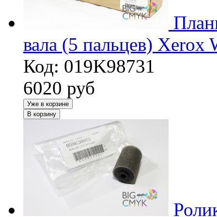
План
вала (5 пальцев) Xero
Код: 019K98731
6020
руб
Уже в корзине
В корзину
Роли