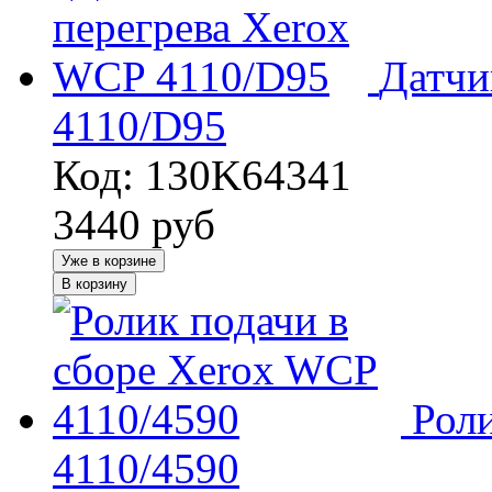
Датчи
4110/D95
Код: 130K64341
3440
руб
Уже в корзине
В корзину
Рол
4110/4590