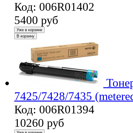
Код: 006R01402
5400
руб
Уже в корзине
В корзину
Тоне
7425/7428/7435 (metere
Код: 006R01394
10260
руб
Уже в корзине