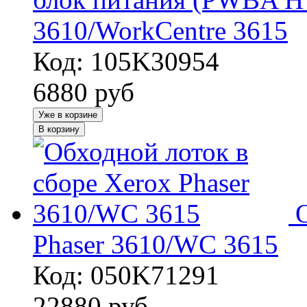
3610/WorkCentre 3615
Код: 105K30954
6880
руб
Уже в корзине
В корзину
Phaser 3610/WC 3615
Код: 050K71291
22880
руб