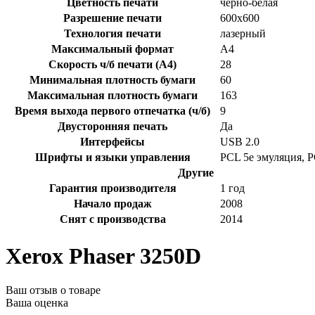
Цветность печати
черно-белая
Разрешение печати
600x600
Технология печати
лазерный
Максимальный формат
A4
Скорость ч/б печати (A4)
28
Минимальная плотность бумаги
60
Максимальная плотность бумаги
163
Время выхода первого отпечатка (ч/б)
9
Двусторонняя печать
Да
Интерфейсы
USB 2.0
Шрифты и языки управления
PCL 5e эмуляция, 
Другие
Гарантия производителя
1 год
Начало продаж
2008
Снят с производства
2014
Xerox Phaser 3250D
Ваш отзыв о товаре
Ваша оценка