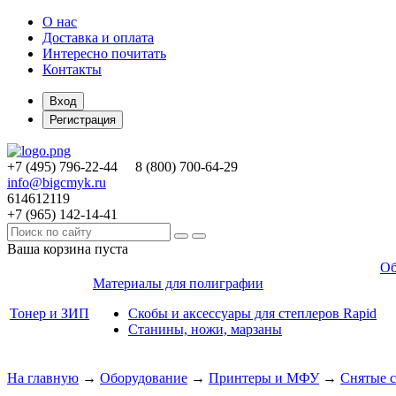
О нас
Доставка и оплата
Интересно почитать
Контакты
Вход
Регистрация
+7 (495)
796-22-44
8 (800)
700-64-29
info@bigcmyk.ru
614612119
+7 (965)
142-14-41
Ваша корзина пуста
Об
Материалы для полиграфии
Тонер и ЗИП
Скобы и аксессуары для степлеров Rapid
Станины, ножи, марзаны
На главную
→
Оборудование
→
Принтеры и МФУ
→
Снятые с