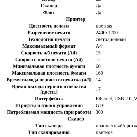
Сканер
Да
Факс
Да
Принтер
Цветность печати
цветная
Разрешение печати
2400x1200
Технология печати
светодиодный
Максимальный формат
A4
Скорость ч/б печати (A4)
15
Скорость цветной печати (A4)
12
Минимальная плотность бумаги
60
Максимальная плотность бумаги
160
Время выхода первого отпечатка (ч/б)
14
Время выхода первого отпечатка
17
(цветн.)
Интерфейсы
Ethernet, USB 2.0, 
Шрифты и языки управления
GDI
Потребляемая мощность (при работе)
300
Сканер
Тип сканера
планшетный/прот
Тип сканирования
цветное