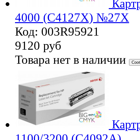
Картр
4000 (C4127X) №27X
Код: 003R95921
9120
руб
Товара нет в наличии
Соо
Картр
1100/3200 (C4092A)