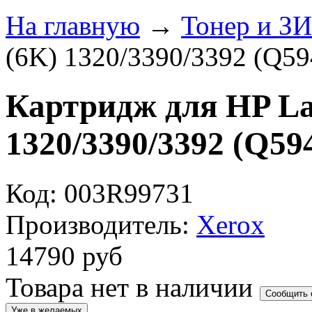
На главную
→
Тонер и З
(6K) 1320/3390/3392 (Q5
Картридж для HP La
1320/3390/3392 (Q59
Код: 003R99731
Производитель:
Xerox
14790
руб
Товара нет в наличии
Сообщить 
Уже в желаемых