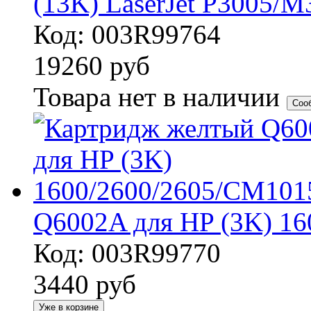
(13K) LaserJet P3005
Код: 003R99764
19260
руб
Товара нет в наличии
Соо
Q6002A для HP (3K) 1
Код: 003R99770
3440
руб
Уже в корзине