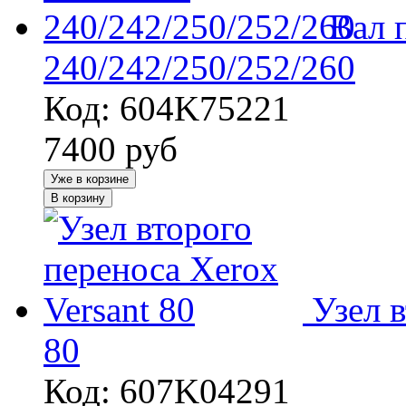
Вал 
240/242/250/252/260
Код: 604K75221
7400
руб
Уже в корзине
В корзину
Узел 
80
Код: 607K04291