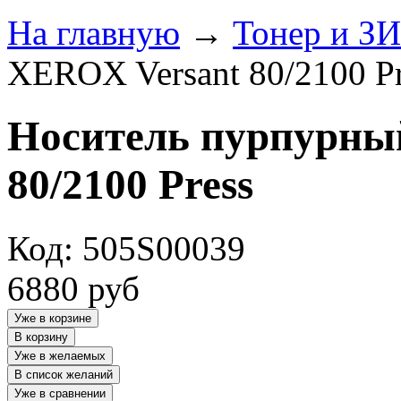
На главную
→
Тонер и З
XEROX Versant 80/2100 Pr
Носитель пурпурны
80/2100 Press
Код: 505S00039
6880
руб
Уже в корзине
В корзину
Уже в желаемых
В список желаний
Уже в сравнении