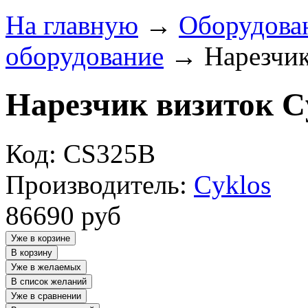
На главную
→
Оборудова
оборудование
→
Нарезчик
Нарезчик визиток Cy
Код: CS325B
Производитель:
Cyklos
86690
руб
Уже в корзине
В корзину
Уже в желаемых
В список желаний
Уже в сравнении