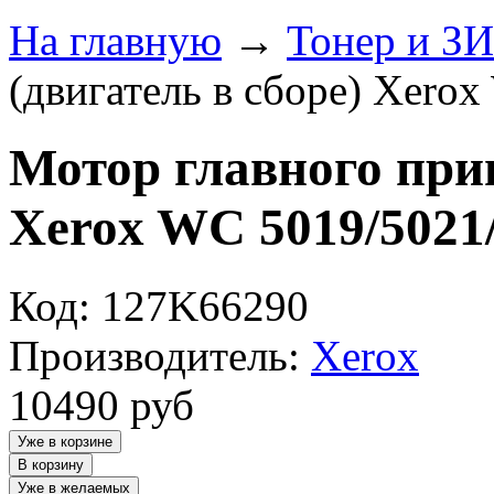
На главную
→
Тонер и З
(двигатель в сборе) Xero
Мотор главного прив
Xerox WC 5019/5021
Код: 127K66290
Производитель:
Xerox
10490
руб
Уже в корзине
В корзину
Уже в желаемых