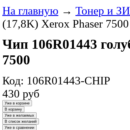
На главную
→
Тонер и З
(17,8K) Xerox Phaser 7500
Чип 106R01443 голуб
7500
Код: 106R01443-CHIP
430
руб
Уже в корзине
В корзину
Уже в желаемых
В список желаний
Уже в сравнении