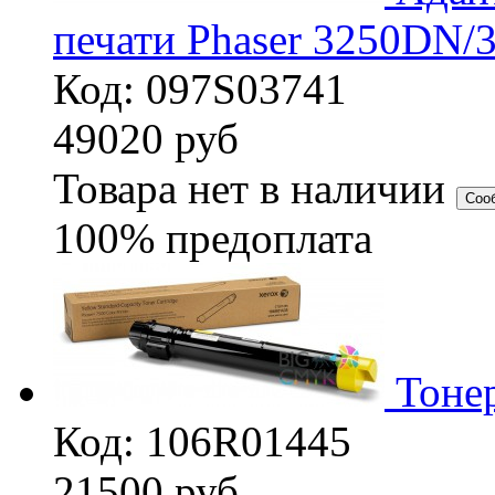
печати Phaser 3250DN/
Код: 097S03741
49020
руб
Товара нет в наличии
Соо
100% предоплата
Тонер
Код: 106R01445
21500
руб