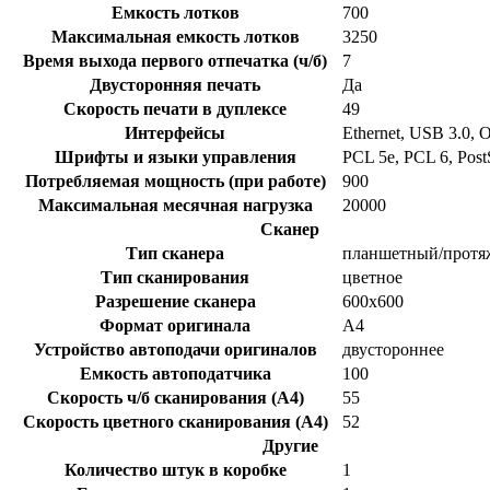
Емкость лотков
700
Максимальная емкость лотков
3250
Время выхода первого отпечатка (ч/б)
7
Двусторонняя печать
Да
Скорость печати в дуплексе
49
Интерфейсы
Ethernet, USB 3.0, 
Шрифты и языки управления
PCL 5e, PCL 6, PostS
Потребляемая мощность (при работе)
900
Максимальная месячная нагрузка
20000
Сканер
Тип сканера
планшетный/прот
Тип сканирования
цветное
Разрешение сканера
600x600
Формат оригинала
А4
Устройство автоподачи оригиналов
двустороннее
Емкость автоподатчика
100
Скорость ч/б сканирования (A4)
55
Скорость цветного сканирования (A4)
52
Другие
Количество штук в коробке
1