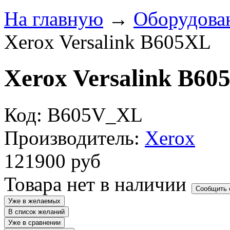
На главную
→
Оборудова
Xerox Versalink B605XL
Xerox Versalink B60
Код: B605V_XL
Производитель:
Xerox
121900
руб
Товара нет в наличии
Сообщить 
Уже в желаемых
В список желаний
Уже в сравнении