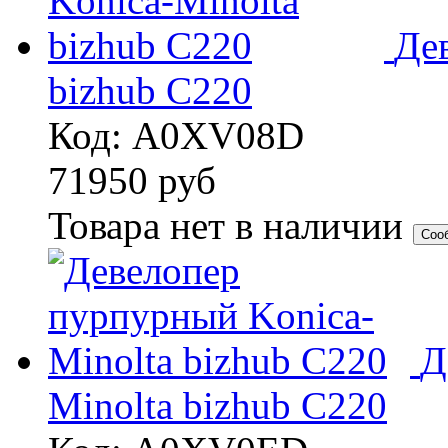
Де
bizhub C220
Код: A0XV08D
71950
руб
Товара нет в наличии
Соо
Д
Minolta bizhub C220