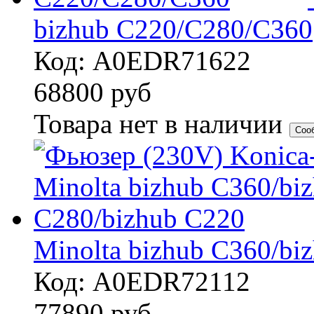
bizhub C220/C280/C360
Код: A0EDR71622
68800
руб
Товара нет в наличии
Соо
Minolta bizhub C360/bi
Код: A0EDR72112
77890
руб