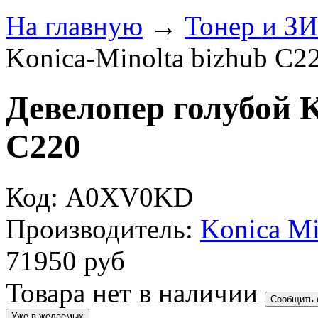
На главную
→
Тонер и З
Konica-Minolta bizhub C2
Девелопер голубой K
C220
Код: A0XV0KD
Производитель:
Konica Mi
71950
руб
Товара нет в наличии
Сообщить 
Уже в желаемых