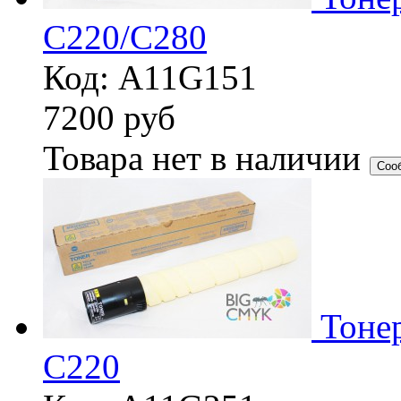
C220/C280
Код: A11G151
7200
руб
Товара нет в наличии
Соо
Тоне
C220