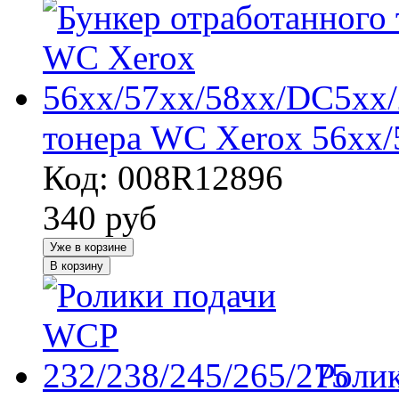
тонера WC Xerox 56xx/
Код: 008R12896
340
руб
Уже в корзине
В корзину
Роли