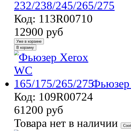
232/238/245/265/275
Код: 113R00710
12900
руб
Уже в корзине
В корзину
Фьюзер 
Код: 109R00724
61200
руб
Товара нет в наличии
Соо