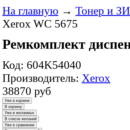
На главную
→
Тонер и З
Xerox WC 5675
Ремкомплект диспен
Код: 604K54040
Производитель:
Xerox
38870
руб
Уже в корзине
В корзину
Уже в желаемых
В список желаний
Уже в сравнении