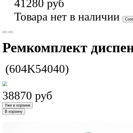
41280
руб
Товара нет в наличии
Соо
Ремкомплект диспен
(604K54040)
38870
руб
Уже в корзине
В корзину