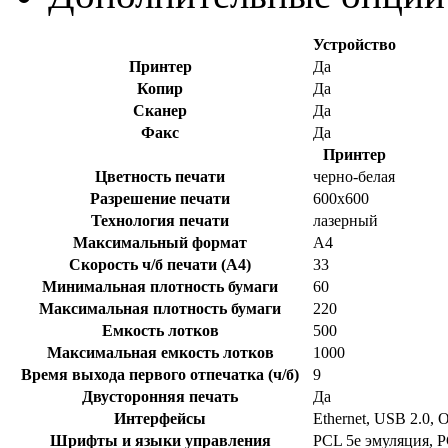
Устройство
Принтер
Да
Копир
Да
Сканер
Да
Факс
Да
Принтер
Цветность печати
черно-белая
Разрешение печати
600x600
Технология печати
лазерный
Максимальный формат
A4
Скорость ч/б печати (A4)
33
Минимальная плотность бумаги
60
Максимальная плотность бумаги
220
Емкость лотков
500
Максимальная емкость лотков
1000
Время выхода первого отпечатка (ч/б)
9
Двусторонняя печать
Да
Интерфейсы
Ethernet, USB 2.0, 
Шрифты и языки управления
PCL 5e эмуляция, P