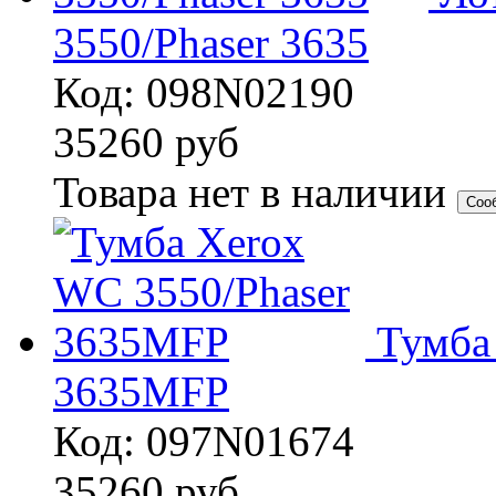
3550/Phaser 3635
Код: 098N02190
35260
руб
Товара нет в наличии
Соо
Тумба
3635MFP
Код: 097N01674
35260
руб