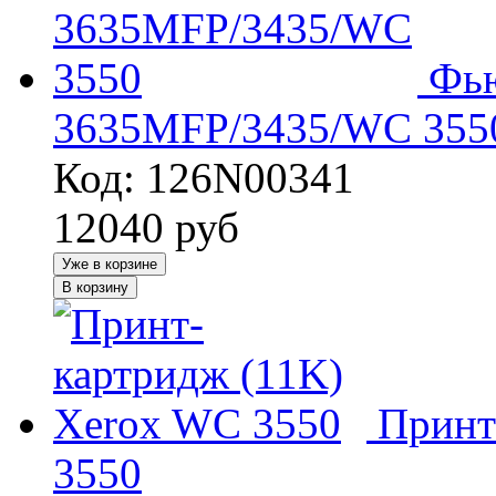
Фью
3635MFP/3435/WC 355
Код: 126N00341
12040
руб
Уже в корзине
В корзину
Принт
3550