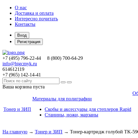
О нас
Доставка и оплата
Интересно почитать
Контакты
Вход
Регистрация
+7 (495)
796-22-44
8 (800)
700-64-29
info@bigcmyk.ru
614612119
+7 (965)
142-14-41
Ваша корзина пуста
Об
Материалы для полиграфии
Тонер и ЗИП
Скобы и аксессуары для степлеров Rapid
Станины, ножи, марзаны
На главную
→
Тонер и ЗИП
→
Тонер-картридж голубой TK-5