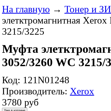
На главную
→
Тонер и З
элетктромагнитная Xerox
3215/3225
Муфта элетктромагн
3052/3260 WC 3215/
Код: 121N01248
Производитель:
Xerox
3780
руб
Уже в корзине