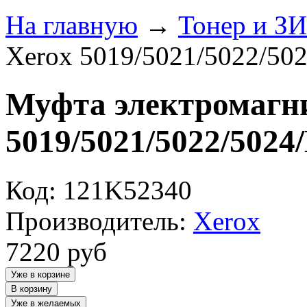
На главную
→
Тонер и З
Xerox 5019/5021/5022/50
Муфта электромагн
5019/5021/5022/502
Код: 121K52340
Производитель:
Xerox
7220
руб
Уже в корзине
В корзину
Уже в желаемых