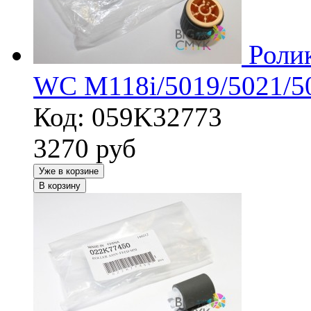
Ролик
WC M118i/5019/5021/5
Код: 059K32773
3270
руб
Уже в корзине
В корзину