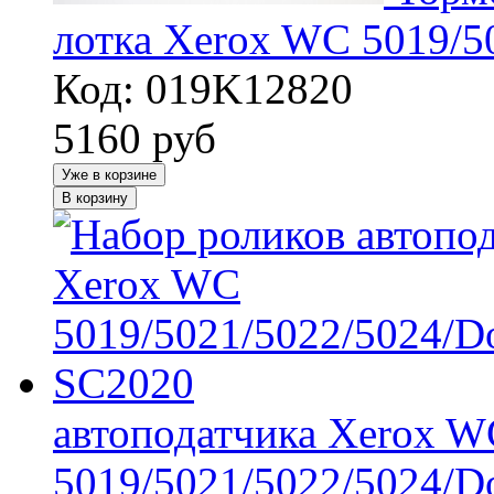
лотка Xerox WC 5019/5
Код: 019K12820
5160
руб
Уже в корзине
В корзину
автоподатчика Xerox W
5019/5021/5022/5024/D