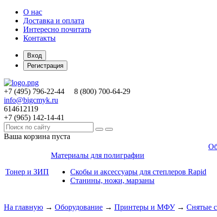
О нас
Доставка и оплата
Интересно почитать
Контакты
Вход
Регистрация
+7 (495)
796-22-44
8 (800)
700-64-29
info@bigcmyk.ru
614612119
+7 (965)
142-14-41
Ваша корзина пуста
Об
Материалы для полиграфии
Тонер и ЗИП
Скобы и аксессуары для степлеров Rapid
Станины, ножи, марзаны
На главную
→
Оборудование
→
Принтеры и МФУ
→
Снятые с