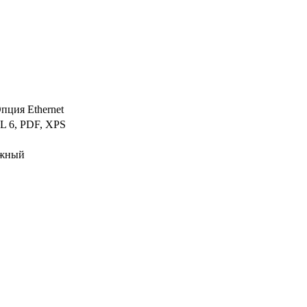
Опция Ethernet
L 6, PDF, XPS
яжный