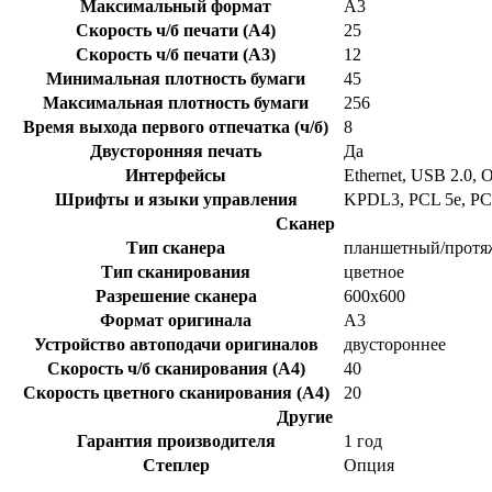
Максимальный формат
A3
Скорость ч/б печати (A4)
25
Скорость ч/б печати (A3)
12
Минимальная плотность бумаги
45
Максимальная плотность бумаги
256
Время выхода первого отпечатка (ч/б)
8
Двусторонняя печать
Да
Интерфейсы
Ethernet, USB 2.0, 
Шрифты и языки управления
KPDL3, PCL 5e, PC
Сканер
Тип сканера
планшетный/прот
Тип сканирования
цветное
Разрешение сканера
600x600
Формат оригинала
А3
Устройство автоподачи оригиналов
двустороннее
Скорость ч/б сканирования (A4)
40
Скорость цветного сканирования (A4)
20
Другие
Гарантия производителя
1 год
Степлер
Опция