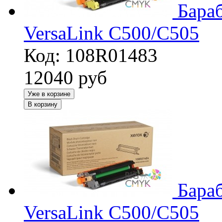
Бара
VersaLink C500/C505
Код: 108R01483
12040
руб
Уже в корзине
В корзину
Бара
VersaLink C500/C505