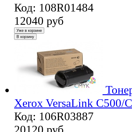
Код: 108R01484
12040
руб
Уже в корзине
В корзину
Тоне
Xerox VersaLink C500/
Код: 106R03887
20120
руб