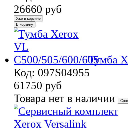
26660
руб
Уже в корзине
В корзину
Тумба X
Код: 097S04955
61750
руб
Товара нет в наличии
Соо