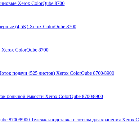
иновые Xerox ColorQube 8700
черные (4,5K) Xerox ColorQube 8700
 Xerox ColorQube 8700
Лоток подачи (525 листов) Xerox ColorQube 8700/8900
ок большой ёмкости Xerox ColorQube 8700/8900
Тележка-подставка с лотком для хранения Xerox C