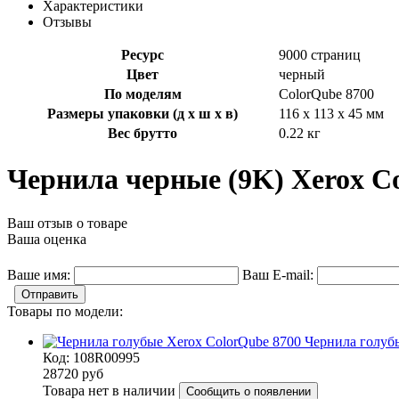
Характеристики
Отзывы
Ресурс
9000 страниц
Цвет
черный
По моделям
ColorQube 8700
Размеры упаковки (д х ш х в)
116 x 113 x 45 мм
Вес брутто
0.22 кг
Чернила черные (9K) Xerox C
Ваш отзыв о товаре
Ваша оценка
Ваше имя:
Ваш E-mail:
Отправить
Товары по модели:
Чернила голуб
Код: 108R00995
28720
руб
Товара нет в наличии
Сообщить о появлении