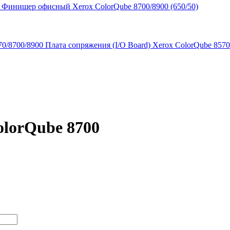
Финишер офисный Xerox ColorQube 8700/8900 (650/50)
Плата сопряжения (I/O Board) Xerox ColorQube 8570
olorQube 8700