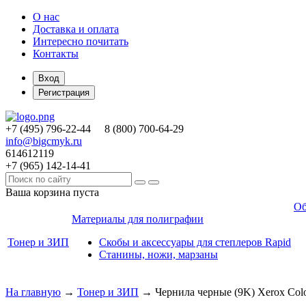
О нас
Доставка и оплата
Интересно почитать
Контакты
Вход
Регистрация
+7 (495)
796-22-44
8 (800)
700-64-29
info@bigcmyk.ru
614612119
+7 (965)
142-14-41
Ваша корзина пуста
Об
Материалы для полиграфии
Тонер и ЗИП
Скобы и аксессуары для степлеров Rapid
Станины, ножи, марзаны
На главную
→
Тонер и ЗИП
→
Чернила черные (9K) Xerox Col