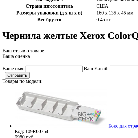
Страна изготовитель
США
Размеры упаковки (д х ш х в)
160 x 135 x 45 мм
Вес брутто
0.45 кг
Чернила желтые Xerox ColorQ
Ваш отзыв о товаре
Ваша оценка
Ваше имя:
Ваш E-mail:
Отправить
Товары по модели:
Бокс для отр
Код: 109R00754
9980
руб