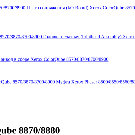
Плата сопряжения (I/O Board) Xerox ColorQube 8570
Головка печатная (Printhead Assembly) Xero
ривод в сборе Xerox ColorQube 8570/8870/8700/8900
Муфта Xerox Phaser 8500/8550/8560/8
ube 8870/8880