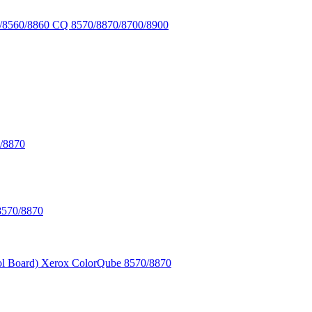
0/8560/8860 CQ 8570/8870/8700/8900
/8870
8570/8870
l Board) Xerox ColorQube 8570/8870