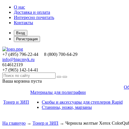
О нас
Доставка и оплата
Интересно почитать
Контакты
Вход
Регистрация
+7 (495)
796-22-44
8 (800)
700-64-29
info@bigcmyk.ru
614612119
+7 (965)
142-14-41
Ваша корзина пуста
Об
Материалы для полиграфии
Тонер и ЗИП
Скобы и аксессуары для степлеров Rapid
Станины, ножи, марзаны
На главную
→
Тонер и ЗИП
→
Чернила желтые Xerox ColorQub