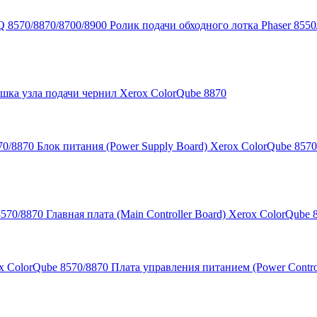
Ролик подачи обходного лотка Phaser 855
шка узла подачи чернил Xerox ColorQube 8870
Блок питания (Power Supply Board) Xerox ColorQube 8570
Главная плата (Main Controller Board) Xerox ColorQube 
Плата управления питанием (Power Contro