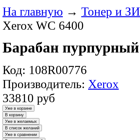
На главную
→
Тонер и З
Xerox WC 6400
Барабан пурпурный
Код: 108R00776
Производитель:
Xerox
33810
руб
Уже в корзине
В корзину
Уже в желаемых
В список желаний
Уже в сравнении