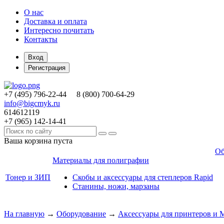
О нас
Доставка и оплата
Интересно почитать
Контакты
Вход
Регистрация
+7 (495)
796-22-44
8 (800)
700-64-29
info@bigcmyk.ru
614612119
+7 (965)
142-14-41
Ваша корзина пуста
Об
Материалы для полиграфии
Тонер и ЗИП
Скобы и аксессуары для степлеров Rapid
Станины, ножи, марзаны
На главную
→
Оборудование
→
Аксессуары для принтеров и