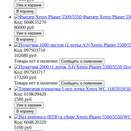
Уже в корзине
В корзину
Фьюзер Xerox Phaser 55
Код: 604K55270
86000
руб
Уже в корзине
В корзину
Код: 097S03716
102680
руб
Товара нет в наличии
Сообщить о появлении
Под
Код: 097S03717
173200
руб
Товара нет в наличии
Сообщить о появлении
Код: 019K09420
2580
руб
Уже в корзине
В корзину
Код: 604K20320
5160
руб