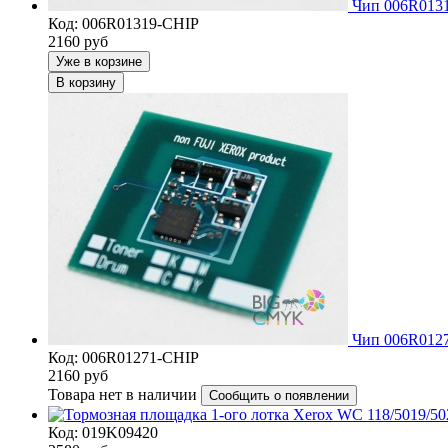
Чип 006R0131
Код: 006R01319-CHIP
2160
руб
Уже в корзине
В корзину
Чип 006R0127
Код: 006R01271-CHIP
2160
руб
Товара нет в наличии
Сообщить о появлении
Код: 019K09420