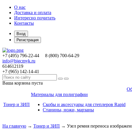
О нас
Доставка и оплата
Интересно почитать
Контакты
Вход
Регистрация
+7 (495)
796-22-44
8 (800)
700-64-29
info@bigcmyk.ru
614612119
+7 (965)
142-14-41
Ваша корзина пуста
Об
Материалы для полиграфии
Тонер и ЗИП
Скобы и аксессуары для степлеров Rapid
Станины, ножи, марзаны
На главную
→
Тонер и ЗИП
→
Узел ремня переноса изображен