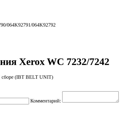
790/064K92791/064K92792
ения Xerox WC 7232/7242
в сборе (IBT BELT UNIT)
Комментарий: