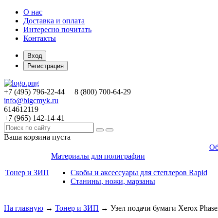
О нас
Доставка и оплата
Интересно почитать
Контакты
Вход
Регистрация
+7 (495)
796-22-44
8 (800)
700-64-29
info@bigcmyk.ru
614612119
+7 (965)
142-14-41
Ваша корзина пуста
Об
Материалы для полиграфии
Тонер и ЗИП
Скобы и аксессуары для степлеров Rapid
Станины, ножи, марзаны
На главную
→
Тонер и ЗИП
→
Узел подачи бумаги Xerox Phase