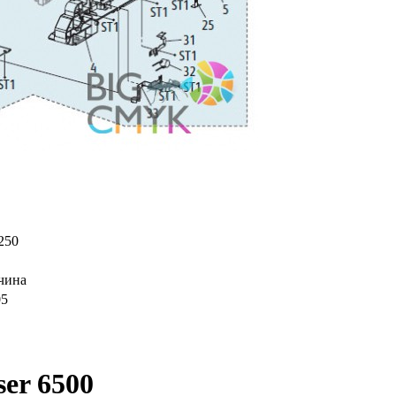
250
чина
05
er 6500