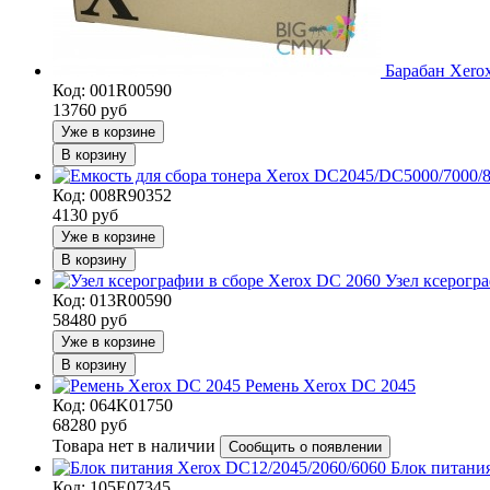
Барабан Xero
Код: 001R00590
13760
руб
Уже в корзине
В корзину
Код: 008R90352
4130
руб
Уже в корзине
В корзину
Узел ксерогр
Код: 013R00590
58480
руб
Уже в корзине
В корзину
Ремень Xerox DC 2045
Код: 064K01750
68280
руб
Товара нет в наличии
Сообщить о появлении
Блок питани
Код: 105E07345