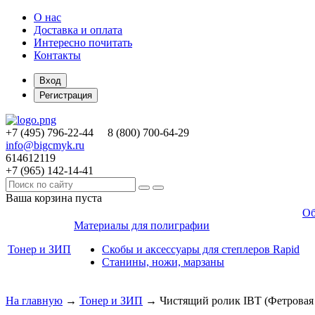
О нас
Доставка и оплата
Интересно почитать
Контакты
Вход
Регистрация
+7 (495)
796-22-44
8 (800)
700-64-29
info@bigcmyk.ru
614612119
+7 (965)
142-14-41
Ваша корзина пуста
Об
Материалы для полиграфии
Тонер и ЗИП
Скобы и аксессуары для степлеров Rapid
Станины, ножи, марзаны
На главную
→
Тонер и ЗИП
→
Чистящий ролик IBT (Фетровая 