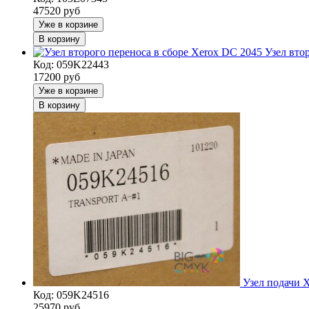
47520
руб
Уже в корзине
В корзину
Узел вто
Код: 059K22443
17200
руб
Уже в корзине
В корзину
Узел подачи 
Код: 059K24516
25970
руб