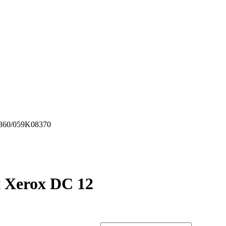
360/059K08370
й Xerox DC 12