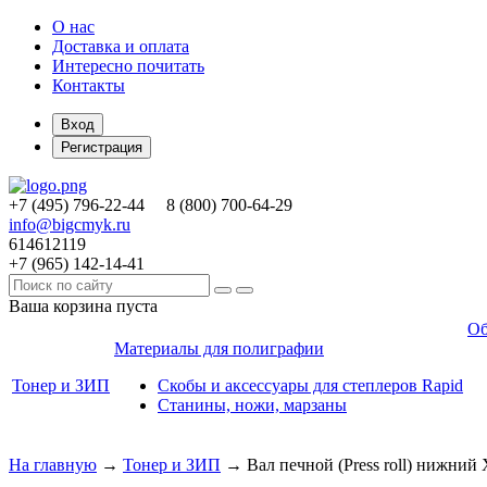
О нас
Доставка и оплата
Интересно почитать
Контакты
Вход
Регистрация
+7 (495)
796-22-44
8 (800)
700-64-29
info@bigcmyk.ru
614612119
+7 (965)
142-14-41
Ваша корзина пуста
Об
Материалы для полиграфии
Тонер и ЗИП
Скобы и аксессуары для степлеров Rapid
Станины, ножи, марзаны
На главную
→
Тонер и ЗИП
→
Вал печной (Press roll) нижний