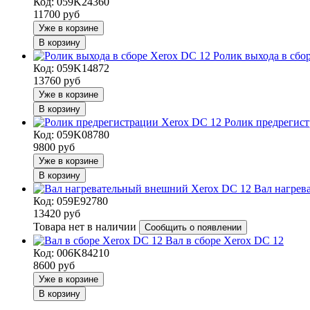
Код: 059K24360
11700
руб
Уже в корзине
В корзину
Ролик выхода в сбо
Код: 059K14872
13760
руб
Уже в корзине
В корзину
Ролик предрегис
Код: 059K08780
9800
руб
Уже в корзине
В корзину
Вал нагрев
Код: 059E92780
13420
руб
Товара нет в наличии
Сообщить о появлении
Вал в сборе Xerox DC 12
Код: 006K84210
8600
руб
Уже в корзине
В корзину