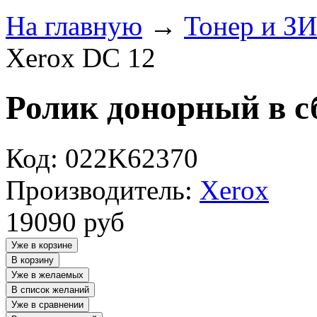
На главную
→
Тонер и З
Xerox DC 12
Ролик донорный в с
Код: 022K62370
Производитель:
Xerox
19090
руб
Уже в корзине
В корзину
Уже в желаемых
В список желаний
Уже в сравнении