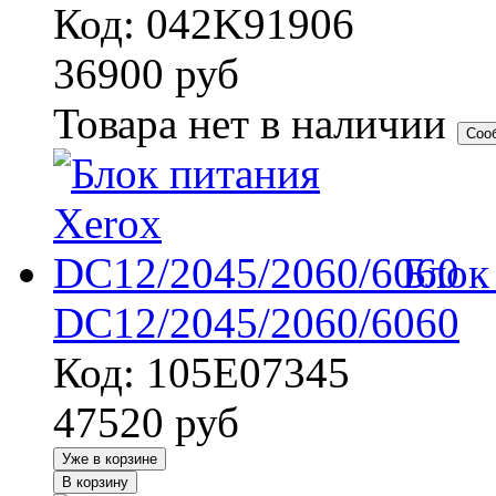
Код: 042K91906
36900
руб
Товара нет в наличии
Соо
Блок
DC12/2045/2060/6060
Код: 105E07345
47520
руб
Уже в корзине
В корзину