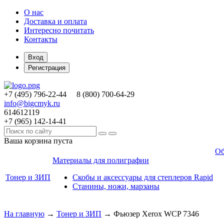
О нас
Доставка и оплата
Интересно почитать
Контакты
Вход
Регистрация
+7 (495)
796-22-44
8 (800)
700-64-29
info@bigcmyk.ru
614612119
+7 (965)
142-14-41
Ваша корзина пуста
Об
Материалы для полиграфии
Тонер и ЗИП
Скобы и аксессуары для степлеров Rapid
Станины, ножи, марзаны
На главную
→
Тонер и ЗИП
→
Фьюзер Xerox WCP 7346