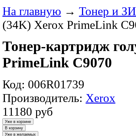
На главную
→
Тонер и З
(34K) Xerox PrimeLink C
Тонер-картридж гол
PrimeLink C9070
Код: 006R01739
Производитель:
Xerox
11180
руб
Уже в корзине
В корзину
Уже в желаемых