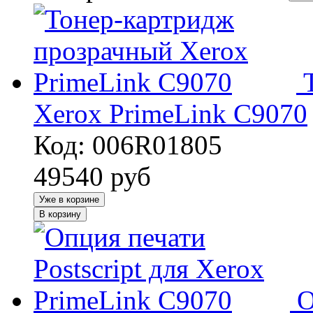
Xerox PrimeLink C9070
Код: 006R01805
49540
руб
Уже в корзине
В корзину
О