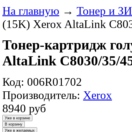
На главную
→
Тонер и З
(15K) Xerox AltaLink C80
Тонер-картридж гол
AltaLink C8030/35/45
Код: 006R01702
Производитель:
Xerox
8940
руб
Уже в корзине
В корзину
Уже в желаемых