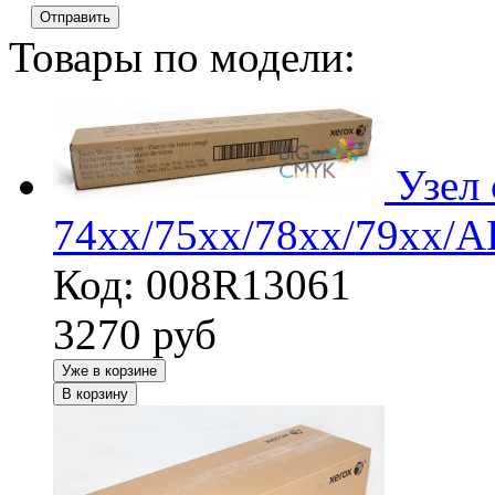
Отправить
Товары по модели:
Узел
74xx/75xx/78xx/79xx/A
Код: 008R13061
3270
руб
Уже в корзине
В корзину