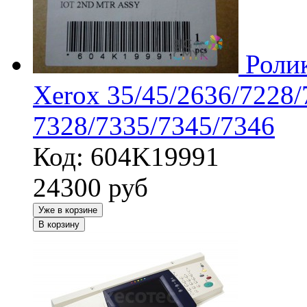
Роли
Xerox 35/45/2636/7228/
7328/7335/7345/7346
Код: 604K19991
24300
руб
Уже в корзине
В корзину