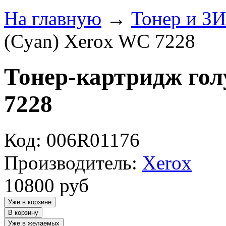
На главную
→
Тонер и З
(Cyan) Xerox WC 7228
Тонер-картридж гол
7228
Код: 006R01176
Производитель:
Xerox
10800
руб
Уже в корзине
В корзину
Уже в желаемых