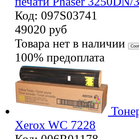
печати Phaser 3250DN/
Код: 097S03741
49020
руб
Товара нет в наличии
Соо
100% предоплата
Тоне
Xerox WC 7228
Код: 006R01178