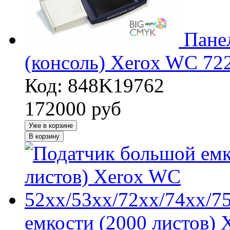
Пане
(консоль) Xerox WC 72
Код: 848K19762
172000
руб
Уже в корзине
В корзину
емкости (2000 листов)