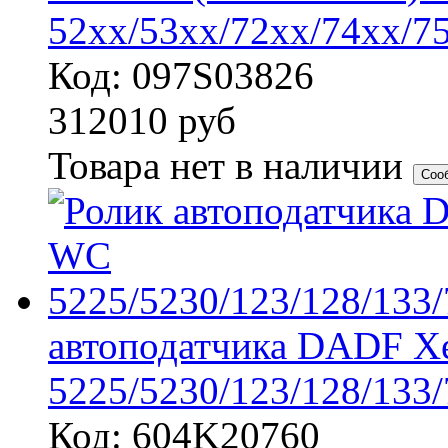
52xx/53xx/72xx/74xx/7
Код: 097S03826
312010
руб
Товара нет в наличии
Соо
автоподатчика DADF X
5225/5230/123/128/133
Код: 604K20760