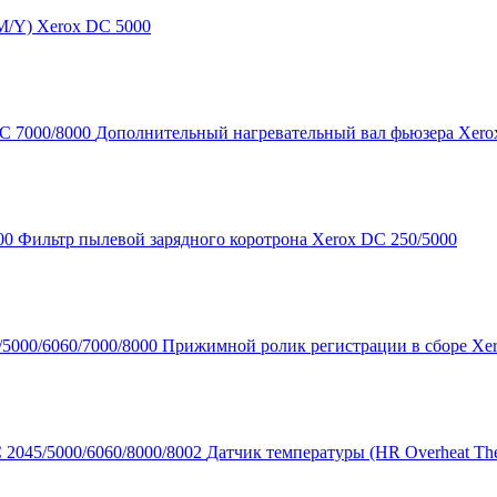
M/Y) Xerox DC 5000
Дополнительный нагревательный вал фьюзера Xero
Фильтр пылевой зарядного коротрона Xerox DC 250/5000
Прижимной ролик регистрации в сборе Xer
Датчик температуры (HR Overheat The