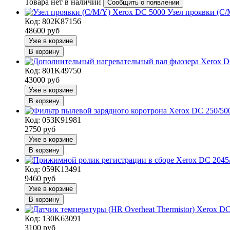
Товара нет в наличии
Сообщить о появлении
Узел проявки (C/
Код: 802K87156
48600
руб
Уже в корзине
В корзину
Код: 801K49750
43000
руб
Уже в корзине
В корзину
Код: 053K91981
2750
руб
Уже в корзине
В корзину
Код: 059K13491
9460
руб
Уже в корзине
В корзину
Код: 130K63091
3100
руб