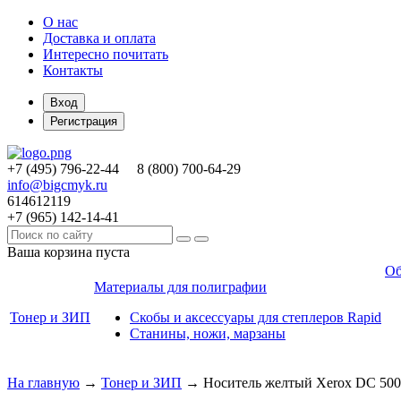
О нас
Доставка и оплата
Интересно почитать
Контакты
Вход
Регистрация
+7 (495)
796-22-44
8 (800)
700-64-29
info@bigcmyk.ru
614612119
+7 (965)
142-14-41
Ваша корзина пуста
Об
Материалы для полиграфии
Тонер и ЗИП
Скобы и аксессуары для степлеров Rapid
Станины, ножи, марзаны
На главную
→
Тонер и ЗИП
→
Носитель желтый Xerox DC 50