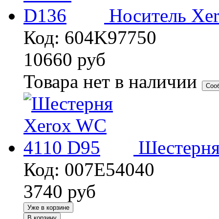
Носитель Xe
Код: 604K97750
10660
руб
Товара нет в наличии
Соо
Шестерня
Код: 007E54040
3740
руб
Уже в корзине
В корзину