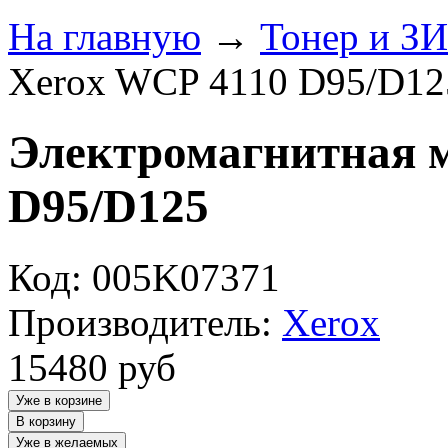
На главную
→
Тонер и З
Xerox WCP 4110 D95/D12
Электромагнитная 
D95/D125
Код: 005K07371
Производитель:
Xerox
15480
руб
Уже в корзине
В корзину
Уже в желаемых