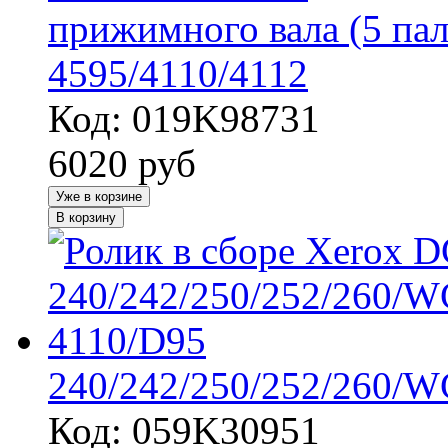
прижимного вала (5 па
4595/4110/4112
Код: 019K98731
6020
руб
Уже в корзине
В корзину
240/242/250/252/260/W
Код: 059K30951