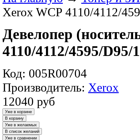
Xerox WCP 4110/4112/459
Девелопер (носител
4110/4112/4595/D95/1
Код: 005R00704
Производитель:
Xerox
12040
руб
Уже в корзине
В корзину
Уже в желаемых
В список желаний
Уже в сравнении