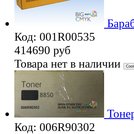
Бараб
Код: 001R00535
414690
руб
Товара нет в наличии
Соо
Тоне
Код: 006R90302