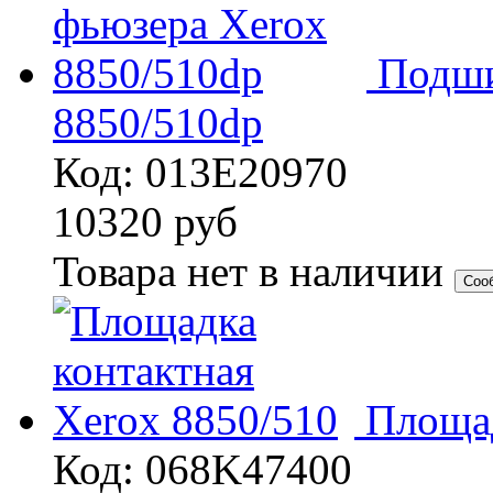
Подши
8850/510dp
Код: 013E20970
10320
руб
Товара нет в наличии
Соо
Площад
Код: 068K47400